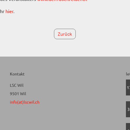
ihr
hier
.
Zurück
Kontakt
le
LSC Wil
1
9501 Wil
info(at)lscwil.ch
3