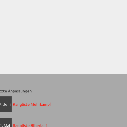
tzte Anpassungen
7. Juni
Rangliste Mehrkampf
1. Mai
Rangliste Biberlauf