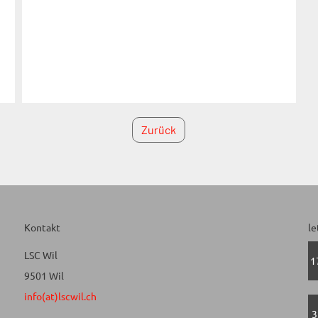
Zurück
Kontakt
le
LSC Wil
1
9501 Wil
info(at)lscwil.ch
3